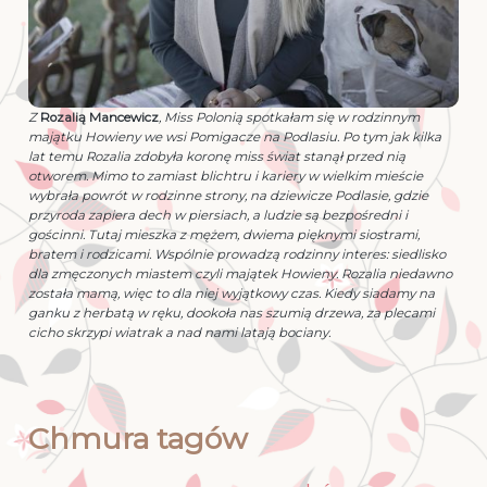
Z
Rozalią Mancewicz
, Miss Polonią spotkałam się w rodzinnym
majątku Howieny we wsi Pomigacze na Podlasiu. Po tym jak kilka
lat temu Rozalia zdobyła koronę miss świat stanął przed nią
otworem. Mimo to zamiast blichtru i kariery w wielkim mieście
wybrała powrót w rodzinne strony, na dziewicze Podlasie, gdzie
przyroda zapiera dech w piersiach, a ludzie są bezpośredni i
gościnni. Tutaj mieszka z mężem, dwiema pięknymi siostrami,
bratem i rodzicami. Wspólnie prowadzą rodzinny interes: siedlisko
dla zmęczonych miastem czyli majątek Howieny. Rozalia niedawno
została mamą, więc to dla niej wyjątkowy czas. Kiedy siadamy na
ganku z herbatą w ręku, dookoła nas szumią drzewa, za plecami
cicho skrzypi wiatrak a nad nami latają bociany.
Chmura tagów