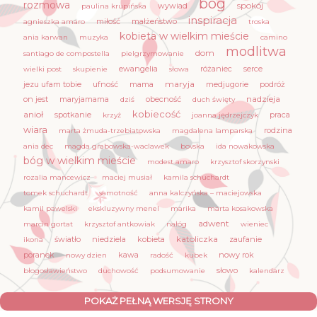
bóg
rozmowa
spokój
wywiad
paulina krupińska
inspiracja
miłość
małżeństwo
agnieszka amaro
troska
kobieta w wielkim mieście
ania karwan
muzyka
camino
modlitwa
dom
santiago de compostella
pielgrzymowanie
ewangelia
różaniec
serce
wielki post
skupienie
słowa
maryja
jezu ufam tobie
ufność
mama
medjugorie
podróż
nadzieja
on jest
maryjamama
obecność
dziś
duch święty
kobiecość
anioł
spotkanie
praca
krzyż
joanna jędrzejczyk
wiara
rodzina
marta żmuda-trzebiatowska
magdalena lamparska
ania dec
magda grabowska-waclawek
bovska
ida nowakowska
bóg w wielkim mieście
modest amaro
krzysztof skorzynski
rozalia mancewicz
maciej musiał
kamila schuchardt
tomek schuchardt
samotność
anna kalczyńska – maciejowska
kamil pawelski
ekskluzywny menel
marika
marta kosakowska
adwent
marcin gortat
krzysztof antkowiak
nałóg
wieniec
katoliczka
światło
niedziela
kobieta
zaufanie
ikona
poranek
kawa
nowy rok
nowy dzien
radość
kubek
słowo
błogosławieństwo
duchowość
podsumowanie
kalendarz
POKAŻ PEŁNĄ WERSJĘ STRONY