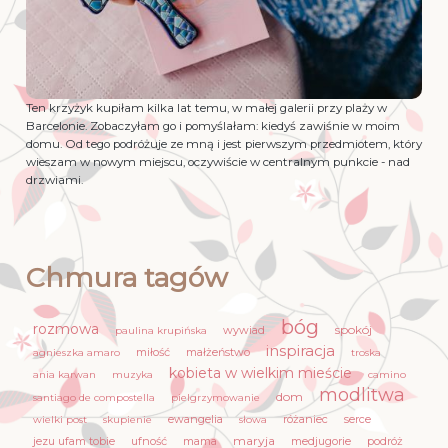
Ten krzyżyk kupiłam kilka lat temu, w małej galerii przy plaży w
Barcelonie. Zobaczyłam go i pomyślałam: kiedyś zawiśnie w moim
domu. Od tego podróżuje ze mną i jest pierwszym przedmiotem, który
wieszam w nowym miejscu, oczywiście w centralnym punkcie - nad
drzwiami.
Chmura tagów
bóg
rozmowa
spokój
wywiad
paulina krupińska
inspiracja
miłość
małżeństwo
agnieszka amaro
troska
kobieta w wielkim mieście
ania karwan
muzyka
camino
modlitwa
dom
santiago de compostella
pielgrzymowanie
ewangelia
różaniec
serce
wielki post
skupienie
słowa
maryja
jezu ufam tobie
ufność
mama
medjugorie
podróż