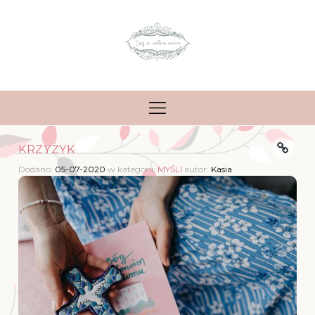
KRZYŻYK
Dodano:
05-07-2020
w kategorii:
MYŚLI
autor:
Kasia