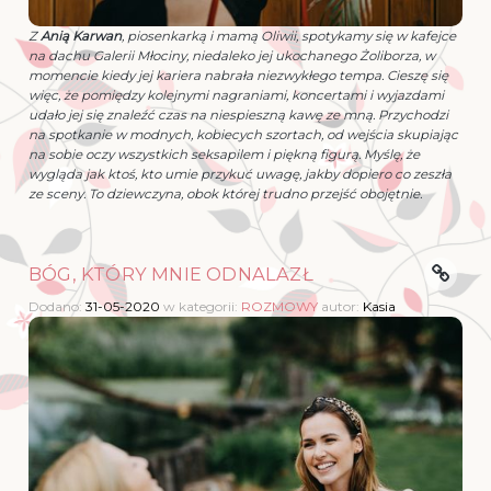
Z
Anią Karwan
, piosenkarką i mamą Oliwii, spotykamy się w kafejce
na dachu Galerii Młociny, niedaleko jej ukochanego Żoliborza, w
momencie kiedy jej kariera nabrała niezwykłego tempa. Cieszę się
więc, że pomiędzy kolejnymi nagraniami, koncertami i wyjazdami
udało jej się znaleźć czas na niespieszną kawę ze mną. Przychodzi
na spotkanie w modnych, kobiecych szortach, od wejścia skupiając
na sobie oczy wszystkich seksapilem i piękną figurą. Myślę, że
wygląda jak ktoś, kto umie przykuć uwagę, jakby dopiero co zeszła
ze sceny. To dziewczyna, obok której trudno przejść obojętnie.
BÓG, KTÓRY MNIE ODNALAZŁ
Dodano:
31-05-2020
w kategorii:
ROZMOWY
autor:
Kasia