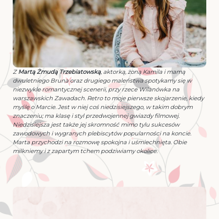
Z
Martą Żmudą Trzebiatowską
, aktorką, żoną Kamila i mamą
dwuletniego Bruna oraz drugiego maleństwa spotykamy się w
niezwykle romantycznej scenerii, przy rzece Wilanówka na
warszawskich Zawadach. Retro to moje pierwsze skojarzenie, kiedy
myślę o Marcie. Jest w niej coś niedzisiejszego, w takim dobrym
znaczeniu; ma klasę i styl przedwojennej gwiazdy filmowej.
Niedzisiejsza jest także jej skromność mimo tylu sukcesów
zawodowych i wygranych plebiscytów popularności na koncie.
Marta przychodzi na rozmowę spokojna i uśmiechnięta. Obie
milkniemy i z zapartym tchem podziwiamy okolice.