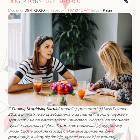
BÓG, KTÓRY DAJE SPOKÓJ
Dodano:
09-11-2020
w kategorii:
ROZMOWY
autor:
Kasia
Z
Pauliną Krupińską-Karpiel
, modelką, prezenterką i Miss Polonia
2012, a prywatnie żoną Sebastiana oraz mamą Antoniny i Jędrzeja,
spotykamy się na warszawskich Zawadach. Wchodzi na spotkanie
wysoka, szczupła i piękna. Trudno nie podziwiać jej wyjątkowej
urody. Ludzie dookoła rzucają ciekawskie spojrzenia.
Żywo
gestykuluje, a kiedy się śmieje, słychać ją w całej restauracji.