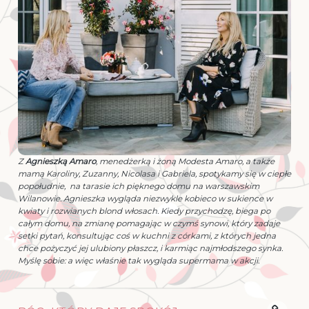
Z
Agnieszką Amaro
, menedżerką i żoną Modesta Amaro, a także
mamą Karoliny, Zuzanny, Nicolasa i Gabriela, spotykamy się w ciepłe
popołudnie, na tarasie ich pięknego domu na warszawskim
Wilanowie. Agnieszka wygląda niezwykle kobieco w sukience w
kwiaty i rozwianych blond włosach. Kiedy przychodzę, biega po
całym domu, na zmianę pomagając w czymś synowi, który zadaje
setki pytań, konsultując coś w kuchni z córkami, z których jedna
chce pożyczyć jej ulubiony płaszcz, i karmiąc najmłodszego synka.
Myślę sobie: a więc właśnie tak wygląda supermama w akcji.