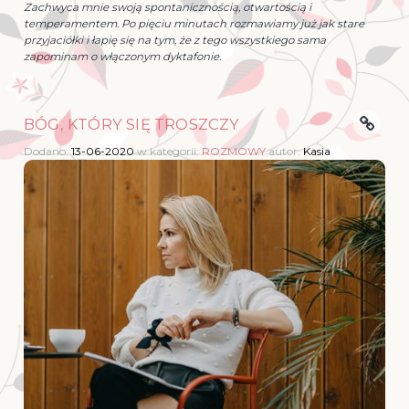
Zachwyca mnie swoją spontanicznością, otwartością i
temperamentem. Po pięciu minutach rozmawiamy już jak stare
przyjaciółki i łapię się na tym, że z tego wszystkiego sama
zapominam o włączonym dyktafonie.
BÓG, KTÓRY SIĘ TROSZCZY
Dodano:
13-06-2020
w kategorii:
ROZMOWY
autor:
Kasia