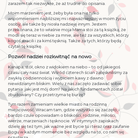
zarazem tak niezwykłe, że aż trudne do opisania.
Moim marzeniem jest, żeby była ona nie tylko
wspomnieniem najbliższej mi i najważniejszej w moim życiu
osoby, ale także by niosła nadzieję innym. Jestem
przekonana, że to właśnie moja Mama stoi za tą książką, że
modli się teraz w niebie za mnie, ale też za wszystkich, którzy
kogoś stracili i za kimś tęsknią. Także za tych, którzy będą
czytali tę książkę.
Pozwól nadziei rozkwitnąć na nowo
Kanapa, stół, okno z widokiem na niebo – to od jakiegoś
czasu cały nasz świat. Wśród czterech ścian zatęskniliśmy za
zwykłą codziennością i wypiciem kawy z dawno
niewidzianym bliskim. Wielu z nas zaczęło zadawać sobie
pytania: jaki jest mój dom? Na jakich fundamentach został
zbudowany? Czy przetrzyma tę burzę?
Tym razem zamieniam wielkie miasto na rodzinną
miejscowość. Wracam tam, gdzie wszystko się zaczęło, i
bardzo czule opowiadam o bliskości, rodzinie, miłości,
wierze, marzeniach i tęsknocie. W intymnych zapiskach
dzielę się też tym, jak ważne jest bycie tu i teraz oraz zaufanie
Bogu w każdym momencie bez względu na to, co nam się
przydarza.