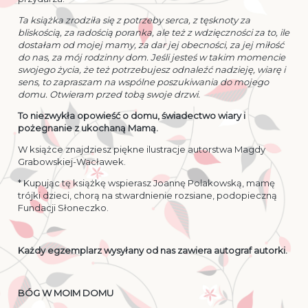
Ta książka zrodziła się z potrzeby serca, z tęsknoty za
bliskością, za radością poranka, ale też z wdzięczności za to, ile
dostałam od mojej mamy, za dar jej obecności, za jej miłość
do nas, za mój rodzinny dom. Jeśli jesteś w takim momencie
swojego życia, że też potrzebujesz odnaleźć nadzieję, wiarę i
sens, to zapraszam na wspólne poszukiwania do mojego
domu. Otwieram przed tobą swoje drzwi.
To niezwykła opowieść o domu, świadectwo wiary i
pożegnanie z ukochaną Mamą.
W książce znajdziesz piękne ilustracje autorstwa Magdy
Grabowskiej-Wacławek.
* Kupując tę książkę wspierasz Joannę Polakowską, mamę
trójki dzieci, chorą na stwardnienie rozsiane, podopieczną
Fundacji Słoneczko.
Każdy egzemplarz wysyłany od nas zawiera autograf autorki.
BÓG W MOIM DOMU