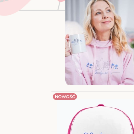
NOWOŚĆ