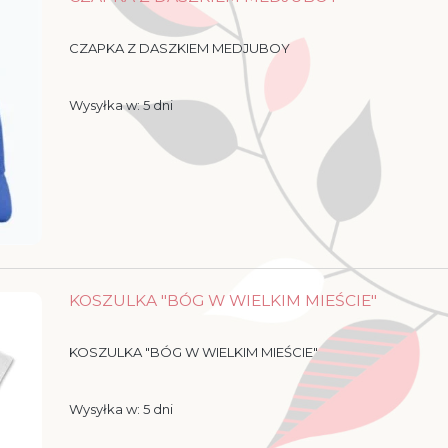
CZAPKA Z DASZKIEM MEDJUBOY
Wysyłka w:
5 dni
KOSZULKA "BÓG W WIELKIM MIEŚCIE"
KOSZULKA "BÓG W WIELKIM MIEŚCIE"
Wysyłka w:
5 dni