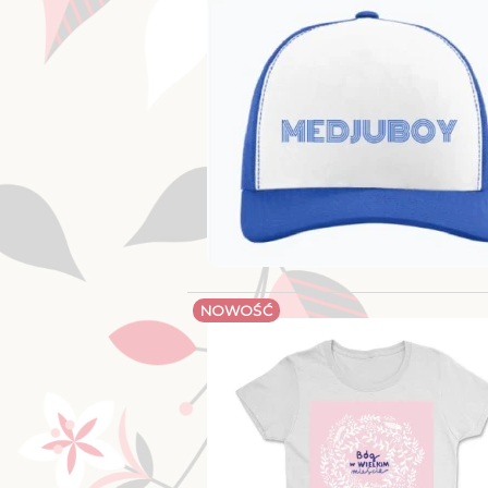
NOWOŚĆ