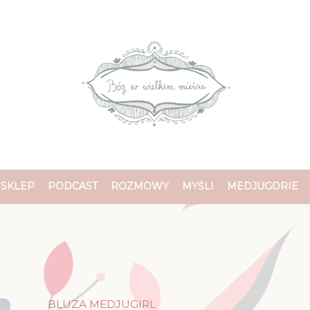
 SKLEP
PODCAST
ROZMOWY
MYŚLI
MEDJUGORIE
BLUZA MEDJUGIRL